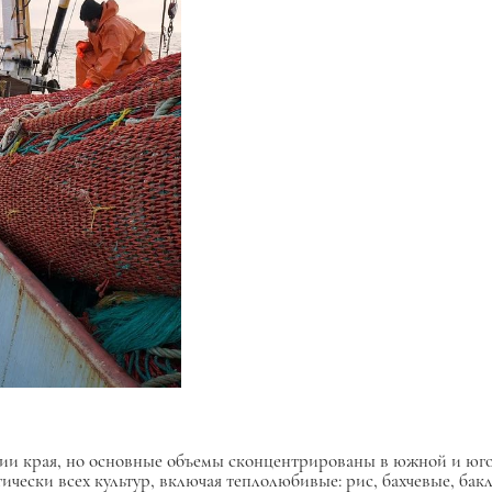
ории края, но основные объемы сконцентрированы в южной и юго
чески всех культур, включая теплолюбивые: рис, бахчевые, бак