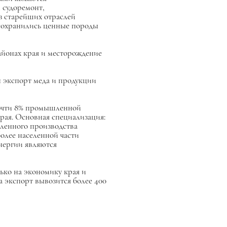
 судоремонт,
старейших отраслей
 сохранились ценные породы
айонах края и месторождение
н экспорт меда и продукции
очти 8% промышленной
рая. Основная специализация:
шленного производства
лее населенной части
нергии являются
ько на экономику края и
а экспорт вывозится более 400