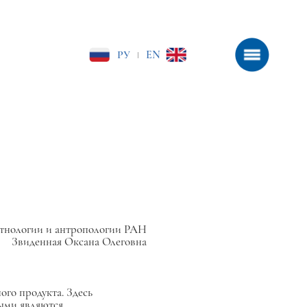
РУ
EN
|
тнологии и антропологии РАН
Звиденная Оксана Олеговна
ого продукта. Здесь
ными являются