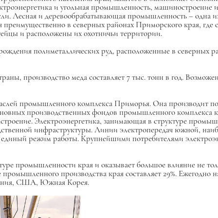
троэнергетика и угольная промышленность, машиностроение и
ли. Лесная и деревообрабатывающая промышленность – одна из 
ся преимущественно в северных районах Приморского края, где
гейцы и расположены их охотничьи территории.
торождения полиметаллических руд, расположенные в северных р
раны, производство меда составляет 7 тыс. тонн в год. Возможе
раслей промышленного комплекса Приморья. Она производит п
основных производственных фондов промышленного комплекса к
астроение. Электроэнергетика, занимающая в структуре промы
ственной инфраструктуры. Линии электропередач южной, наибо
т единый режим работы. Крупнейшими потребителями электроэ
уре промышленности края и оказывает большое влияние не тол
ме промышленного производства края составляет 29%. Ежегодно н
пония, США, Южная Корея.