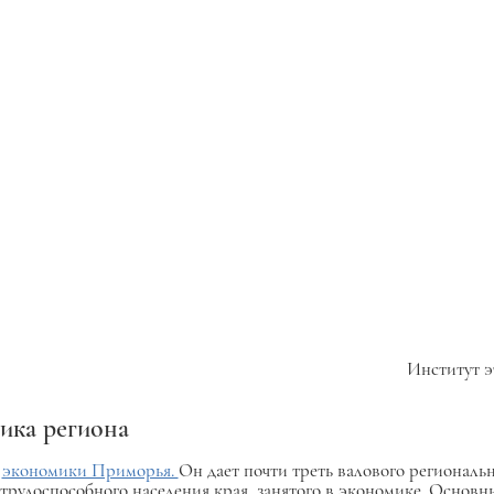
Институт э
ика региона
ю
экономики Приморья.
Он дает почти треть валового региональн
трудоспособного населения края, занятого в экономике. Основ