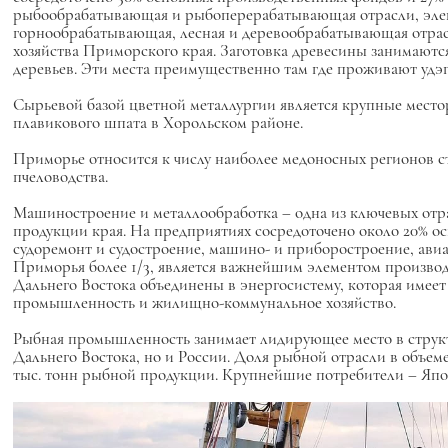
рыбообрабатывающая и рыбоперерабатывающая отрасли, элек
горнообрабатывающая, лесная и деревообрабатывающая отрас
хозяйства Приморского края. Заготовка древесины занимают
деревьев. Эти места преимущественно там где проживают удэ
Сырьевой базой цветной металлургии является крупные мес
плавикового шпата в Хорольском районе.
Приморье относится к числу наиболее медоносных регионов ст
пчеловодства.
Машиностроение и металлообработка – одна из ключевых от
продукции края. На предприятиях сосредоточено около 20% 
судоремонт и судостроение, машино- и приборостроение, ави
Приморья более 1/3, является важнейшим элементом производ
Дальнего Востока объединены в энергосистему, которая имее
промышленность и жилищно-коммунальное хозяйство.
Рыбная промышленность занимает лидирующее место в структ
Дальнего Востока, но и России. Доля рыбной отрасли в объе
тыс. тонн рыбной продукции. Крупнейшие потребители – Я