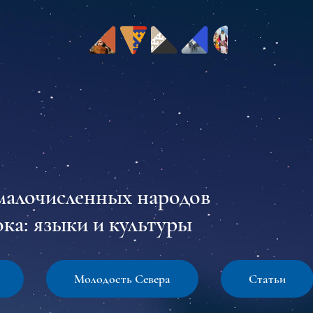
малочисленных народов
ка: языки и культуры
Молодость Севера
Статьи