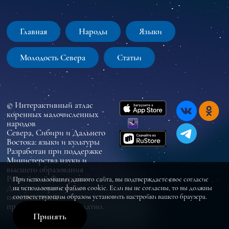
Главная
Народы
Языки
Молодость Севера
Статьи
© Интерактивный атлас
коренных малочисленных
народов
Севера, Сибири и Дальнего
Востока: языки и культуры
Разработан при поддержке
Министерства науки и
высшего образования
Российской Федерации
При использовании данного сайта, вы подтверждаете свое согласие
Доступ к сервису для
на использование файлов cookie. Если вы не согласны, то вы должны
пользователей
соответствующим образом установить настройки вашего браузера.
предоставляется бесплатно.
Принять