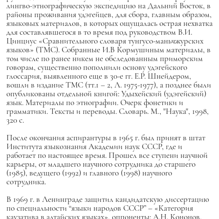
лингво-этнографическую экспедицию на Дальний Восток, в
районы проживания удэгейцев, для сбора, главным образом,
языковых материалов, в которых ощущалась острая нехватка
для составлявшегося в то время под руководством В.И.
Цинциус «Сравнительного словаря тунгусо-маньчжурских
языков» (ТМС). Собранные И.В Кормушиным материалы, в
том числе по ранее никем не обследованным приморским
говорам, существенно пополнили основу удэгейского
глоссария, выявленного еще в 30-е гг. Е.Р. Шнейдером,
вошли в издание ТМС (тт.1 – 2, Л. 1975-1977), а позднее были
опубликованы отдельной книгой: Удыхейский (удэгейский)
язык. Материалы по этнографии. Очерк фонетики и
грамматики. Тексты и переводы. Словарь. М., "Наука", 1998,
320 с.
После окончания аспирантуры в 1965 г. был принят в штат
Института языкознания Академии наук СССР, где и
работает по настоящее время. Прошел все ступени научной
карьеры, от младшего научного сотрудника до старшего
(1985), ведущего (1992) и главного (1998) научного
сотрудника.
В 1969 г. в Ленинграде защитил кандидатскую диссертацию
по специальности “языки народов СССР” – «Категория
каузатива в алтайских языках», оппоненты: А.Н. Кононов,