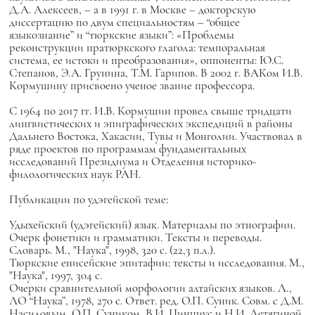
Д.А. Алексеев, – а в 1991 г. в Москве – докторскую
диссертацию по двум специальностям – “общее
языкознание” и “тюркские языки”: «Проблемы
реконструкции пратюркского глагола: темпоральная
система, ее истоки и преобразования», оппоненты: Ю.С.
Степанов, Э.А. Грунина, Т.М. Гарипов. В 2002 г. ВАКом И.В.
Кормушину присвоено ученое звание профессора.
С 1964 по 2017 гг. И.В. Кормушин провел свыше тридцати
лингвистических и эпиграфических экспедиций в районы
Дальнего Востока, Хакасии, Тувы и Монголии. Участвовал в
ряде проектов по программам фундаментальных
исследований Президиума и Отделения историко-
филологических наук РАН.
Публикации по удэгейской теме:
Удыхейский (удэгейский) язык. Материалы по этнографии.
Очерк фонетики и грамматики. Тексты и переводы.
Словарь. М., "Наука", 1998, 320 с. (22,3 п.л.).
Тюркские енисейские эпитафии: тексты и исследования. М.,
"Наука", 1997, 304 с.
Очерки сравнительной морфологии алтайских языков. Л.,
ЛО “Наука”, 1978, 270 с. Ответ. ред. О.П. Суник. Совм. с Д.М.
Насиловым, О.П. Суником, В.И. Цинциус и Н.И. Летягиной.