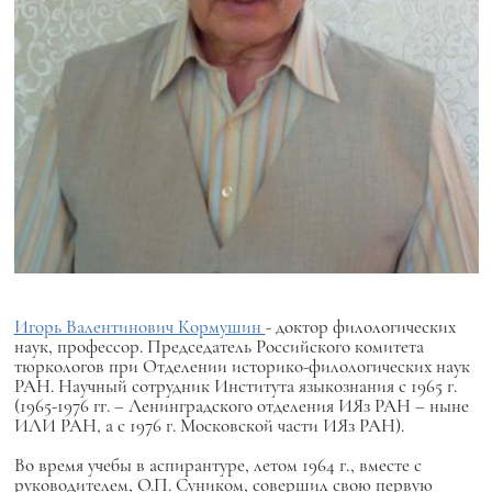
Игорь Валентинович Кормушин
- доктор филологических
наук, профессор. Председатель Российского комитета
тюркологов при Отделении историко-филологических наук
РАН. Научный сотрудник Института языкознания с 1965 г.
(1965-1976 гг. – Ленинградского отделения ИЯз РАН – ныне
ИЛИ РАН, а с 1976 г. Московской части ИЯз РАН).
Во время учебы в аспирантуре, летом 1964 г., вместе с
руководителем, О.П. Суником, совершил свою первую