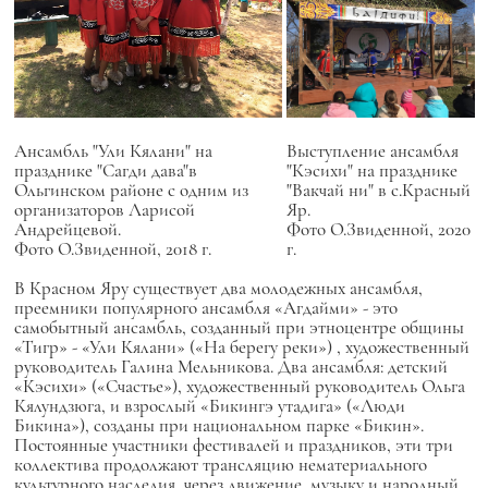
Ансамбль "Ули Кялани" на
Выступление ансамбля
празднике "Сагди дава"в
"Кэсихи" на празднике
Ольгинском районе с одним из
"Вакчай ни" в с.Красный
организаторов Ларисой
Яр.
Андрейцевой.
Фото О.Звиденной, 2020
Фото О.Звиденной, 2018 г.
г.
В Красном Яру существует два молодежных ансамбля,
преемники популярного ансамбля
«Агдайми»
- это
самобытный ансамбль, созданный при этноцентре общины
«Тигр» -
«Ули Кялани» («На берегу реки»)
, художественный
руководитель Галина Мельникова. Два ансамбля: детский
«Кэсихи»
(«Счастье»), художественный руководитель Ольга
Кялундзюга, и взрослый
«Бикингэ утадига»
(«Люди
Бикина»), созданы при национальном парке «Бикин».
Постоянные участники фестивалей и праздников, эти три
коллектива продолжают трансляцию нематериального
культурного наследия, через движение, музыку и народный