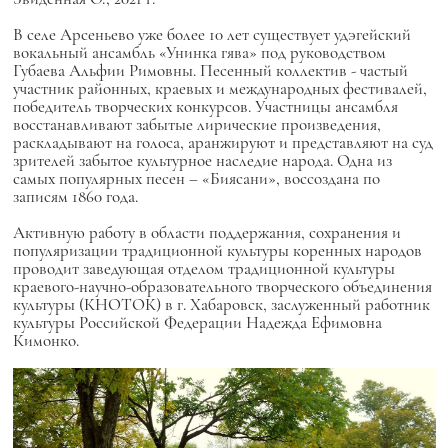
В селе Арсеньево уже более 10 лет существует удэгейский
вокальный ансамбль
«Унинка гява»
под руководством
Губаева Альфии Римовны. Песенный коллектив - частый
участник районных, краевых и международных фестивалей,
победитель творческих конкурсов. Участницы ансамбля
восстанавливают забытые лирические произведения,
раскладывают на голоса, аранжируют и представляют на суд
зрителей забытое культурное наследие народа. Одна из
самых популярных песен – «Биясани», воссоздана по
записям 1860 года.
Активную работу в области поддержания, сохранения и
популяризации традиционной культуры коренных народов
проводит заведующая отделом традиционной культуры
краевого-научно-образовательного творческого объединения
культуры (КНОТОК) в г. Хабаровск, заслуженный работник
культуры Российской Федерации Надежда Ефимовна
Кимонко.