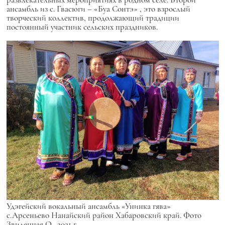
ансамбль из с. Гвасюги –
«Буа Сонтэ»
, это взрослый
творческий коллектив, продолжающий традиции
постоянный участник сельских праздников.
Удэгейский вокальный ансамбль «Унинка гява»
с.Арсеньево Нанайский район Хабаровский край. Фото
Звиденная О., 2021 г.