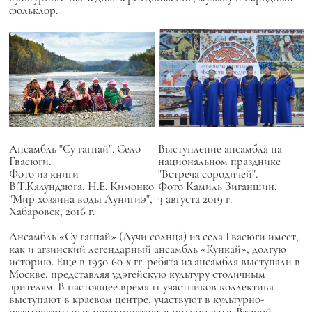
фольклор.
Ансамбль "Су гагпай". Село
Выступление ансамбля на
Гвасюги.
национальном празднике
Фото из книги
"Встреча сородичей".
В.Т.Кялундзюга, Н.Е. Кимонко
Фото Камиль Зиганшин,
"Мир хозяина воды Лунигиэ",
3 августа 2019 г.
Хабаровск, 2016 г.
Ансамбль
«Су гагпай» (Лучи солнца)
из села Гвасюги имеет,
как и агзинский легендарный ансамбль «Кункай», долгую
историю. Еще в 1950-60-х гг. ребята из ансамбля выступали в
Москве, представляя удэгейскую культуру столичным
зрителям. В настоящее время 11 участников коллектива
выступают в краевом центре, участвуют в культурно-
развлекательных мероприятиях в родном селе. Второй