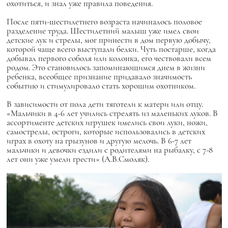
охотиться, и знал уже правила поведения.
После пяти-шестилетнего возраста начиналось половое
разделение труда. Шестилетний малыш уже имел свои
детские лук и стрелы, мог принести в дом первую добычу,
которой чаще всего выступали белки. Чуть постарше, когда
добывал первого соболя или колонка, его чествовали всем
родом. Это становилось запоминающимся днем в жизни
ребенка, всеобщее признание придавало значимость
событию и стимулировало стать хорошим охотником.
В зависимости от пола дети тяготели к матери или отцу.
«Мальчики в 4-6 лет учились стрелять из маленьких луков. В
ассортименте детских игрушек имелись свои луки, ножи,
самострелы, остроги, которые использовались в детских
играх в охоту на грызунов и другую мелочь. В 6-7 лет
мальчики и девочки ездили с родителями на рыбалку, с 7-8
лет они уже умели грести» (А.В.Смоляк).