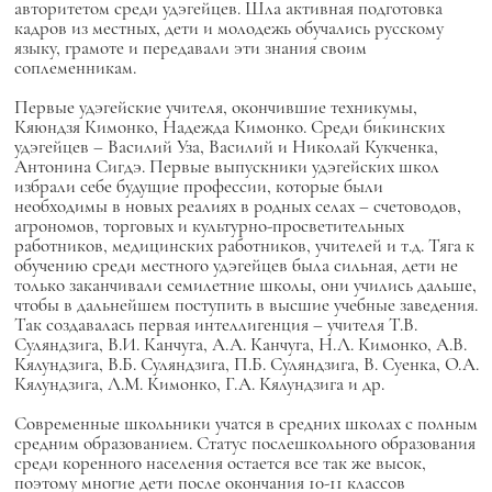
авторитетом среди удэгейцев. Шла активная подготовка
кадров из местных, дети и молодежь обучались русскому
языку, грамоте и передавали эти знания своим
соплеменникам.
Первые удэгейские учителя, окончившие техникумы,
Кяюндзя Кимонко, Надежда Кимонко. Среди бикинских
удэгейцев – Василий Уза, Василий и Николай Кукченка,
Антонина Сигдэ. Первые выпускники удэгейских школ
избрали себе будущие профессии, которые были
необходимы в новых реалиях в родных селах – счетоводов,
агрономов, торговых и культурно-просветительных
работников, медицинских работников, учителей и т.д. Тяга к
обучению среди местного удэгейцев была сильная, дети не
только заканчивали семилетние школы, они учились дальше,
чтобы в дальнейшем поступить в высшие учебные заведения.
Так создавалась первая интеллигенция – учителя Т.В.
Суляндзига, В.И. Канчуга, А.А. Канчуга, Н.Л. Кимонко, А.В.
Кялундзига, В.Б. Суляндзига, П.Б. Суляндзига, В. Суенка, О.А.
Кялундзига, Л.М. Кимонко, Г.А. Кялундзига и др.
Современные школьники учатся в средних школах с полным
средним образованием. Статус послешкольного образования
среди коренного населения остается все так же высок,
поэтому многие дети после окончания 10-11 классов