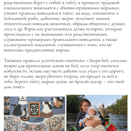
родственники берут с собой в тайгу, в процессе трудовой
социализации знакомятся с обычно-правовыми нормами,
узнают правила поведения в тайге, на воде, отношение к
пойманной рыбе, добытому зверю, получают знания
относительно повадок животных, обряды общения с духами
леса и др. Взрослые рассказывали детям истории, которые
происходили с их знакомыми или родственниками,
служившие примерами правильного поведения, а также
иллюстрацией наказаний, случавшихся с теми, кто не
выполнял предписанные нормы.
Таежные правила удэгейского охотника: «Зверя бей, сколько
нужно для пропитания; маток не бей; если тигр охотится
поблизости, оставь ему часть добычи или уйди с его дороги;
не бери голову зверя убитого тигром, он придет за ней к
тебе; береги тайгу, корми духов, не бросай мусор – это твой
дом тоже».