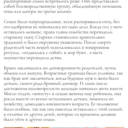
расширенные семьи встречались реже. Они представляли
собой близкородственную группу, объединённую потомком
отца или матери по третье колено.
Семьи были патриархальные, всем распоряжался отец, без
его одобрения не начиналось ни одно дело. Когда сил у него
оставалось меньше, права главы семейства переходили
старшему сыну. Старики становились хранителями
традиций и были окружены уважением. После смерти
родителей часть вещей использовалась в похоронном
ритуале, «отдавалась с собой» в мир
буни
, а часть
имущества переходила детям.
Браки заключались по договоренности родителей, путем
обмена или выкупа. Возрастные границы были условны, так
как брак мог заключаться, когда будущие муж и жена были
детьми, своего рода брачный договор. И лишь после
достижения половозрелости молодые начинали жить вместе.
Могли отдать «невесту» в семью жениха еще ребенком, она
росла вместе со всеми остальными детьми, помогала по
хозяйству, дожидаясь юношеского возраста. Ее положение
было особым, так как она навсегда оставалась с этой семьей,
в отличие от других детей, которые со временем должны
были уйти в другие семьи.