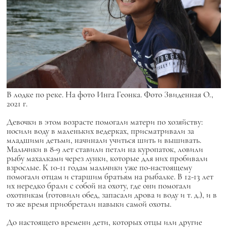
В лодке по реке. На фото Инга Геонка. Фото Звиденная О.,
2021 г.
Девочки в этом возрасте помогали матери по хозяйству:
носили воду в маленьких ведерках, присматривали за
младшими детьми, начинали учиться шить и вышивать.
Мальчики в 8-9 лет ставили петли на куропаток, ловили
рыбу махалками через лунки, которые для них пробивали
взрослые. К 10-11 годам мальчики уже по-настоящему
помогали отцам и старшим братьям на рыбалке. В 12-13 лет
их нередко брали с собой на охоту, где они помогали
охотникам (готовили обед, запасали дрова и воду и т. д.), и в
то же время приобретали навыки самой охоты.
До настоящего времени дети, которых отцы или другие