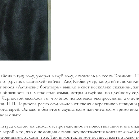
она в 1919 году, умерла в 1978 году, сказитель из сеока
Комнош
. 
 от других сказителей-
кайчы
. Дед Кабак умер, когда ей исполнило
 эпоса «Алтайские богатыри» вышло в свет несколько сказаний, за
ы образностью и меткостью языка, остры и глубоки по идейному с
Черноевой являлось то, что эпос исполнялся экспрессивно, а о деи
й Н.П. Черноева резко отличалась от своих сверстников-певцов и р
богатырей. Однако и без этого слушателям или читателям зримо вид
ве и опыте.
 статуса сказок, их сюжетов, протяженности повествования и интон
 верой в то, что с помощью сказки осуществляется контакт людей
овищами, духами и др. Такие контакты мог осуществлять далеко не