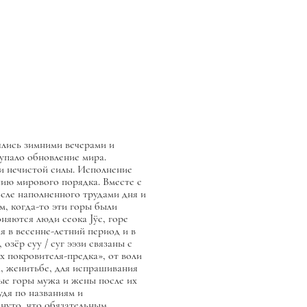
ялись зимними вечерами и
тупало обновление мира.
и нечистой силы. Исполнение
нию мирового порядка. Вместе с
осле наполненного трудами дня и
, когда-то эти горы были
няются люди сеока Jӱс, горе
 в весенне-летний период и в
, озёр
суу / суг ээзи
связаны с
ух покровителя-предка», от воли
а, женитьбе, для испрашивания
вые горы мужа и жены после их
удя по названиям и
януто, что обязательным