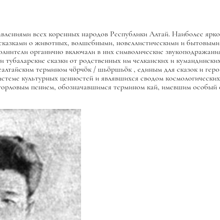
влениями всех коренных народов Республики Алтай. Наиболее ярко
 сказками о животных, волшебными, новеллистическими и бытовыми.
олнители органично включали в них символические звукоподражани
тубаларские сказки от родственных им челканских и кумандинских
еалтайским термином
чöрчöк
/
шьöршьöк
, единым для сказок и геро
стеме культурных ценностей и являвшихся сводом космологических,
с горловым пением, обозначавшимся термином
кай,
имевшим особый с