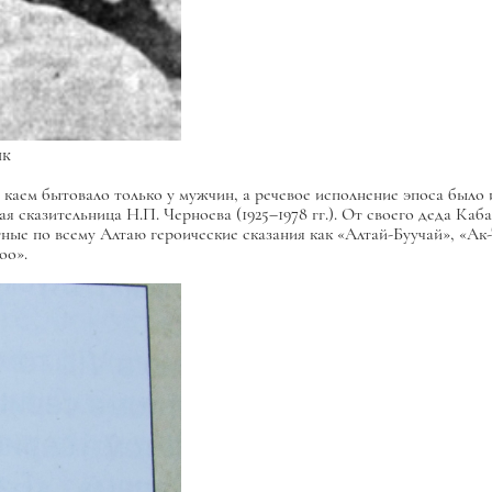
як
е
каем
бытовало только у мужчин, а речевое исполнение эпоса было
ая сказительница Н.П. Черноева (1925–1978 гг.). От своего деда Ка
стные по всему Алтаю героические сказания как «Алтай-Буучай», «Ак
оо».