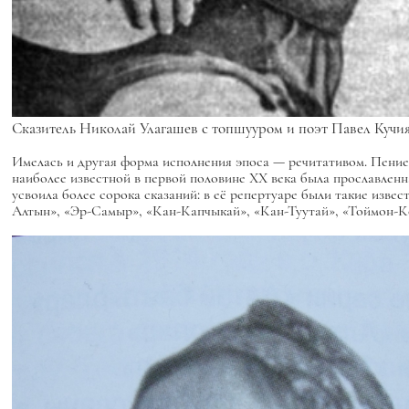
Сказитель Николай Улагашев с топшууром и поэт Павел Кучи
Имелась и другая форма исполнения эпоса — речитативом. Пени
наиболее известной в первой половине ХХ века была прославленн
усвоила более сорока сказаний: в её репертуаре были такие изве
Алтын», «Эр-Самыр», «Кан-Капчыкай», «Кан-Туутай», «Тоймон-К