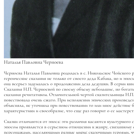
Наталья Павловна Черноева
Черноева Наталья Павловна родилась в с. Никольское Чойского рай
героические сказания не только от своего деда Кабака, но и эпосы
она всерьез задумалась о продолжении дела дедушки. В серии книг
Сказания Н.П. Черноевой по своему объему небольшие, но богат
сказания речитативом. Отличительной чертой сказительницы Н.П. 
повествовала очень сжато. При исполнении эпических произведени
объясняла, не уточняла при повествовании то или иное действие 
характеристики и своеобразие, что еще раз говорит о ее мастерст
Сказки отличаются от эпоса: эти различия касаются культурного
эпосом проявляется в серьезном отношении к жанру, связанному с
персонажами, населяющими разные миры: сказочными героями, чуд