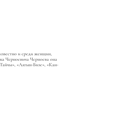
 известно и среди женщин,
бака Черноевича Черноева она
-Тайчы», «Алтын-Бизе», «Кан-