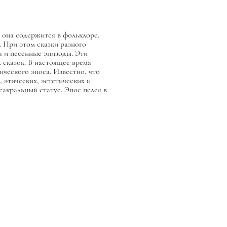
 она содержится в фольклоре.
 При этом сказки разного
я и песенные эпизоды. Эти
 сказок. В настоящее время
ического эпоса. Известно, что
 этических, эстетических и
акральный статус. Эпос пелся в