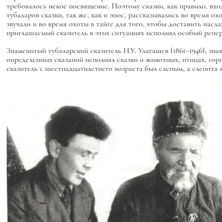
требовалось некое посвящение. Поэтому сказки, как правило, вход
тубаларов сказки, так же, как и эпос, рассказывались во время 
звучали и во время охоты в тайге для того, чтобы доставить нас
приглашаемый сказитель в этих ситуациях исполнял особый репе
Знаменитый тубаларский сказитель Н.У. Улагашев (1861–1946), зна
определенных сказаний исполнял сказки о животных, птицах, го
сказитель с шестнадцатилетнего возраста был слепым, а слепота я