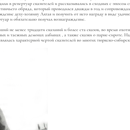
или в репертуар сказителей и рассказывались в сходных с эпосом с
охотничьего обряда, который проводился дважды в год и сопровожд
лаждение духу-хозяину Алтая и получить от него награду в виде удач
ртуар и обязательно получал вознаграждение.
вший не менее тридцати сказаний и более ста сказок, во время охот
рных и таежных демонах
албынах
, а также сказки о парне-сироте. Н
влялась характерной чертой сказителей во многих тюркско-сибирск