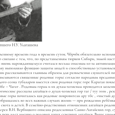
епшего Н.У. Улагашева
ленному времени года и времени суток.
Чöрчöк
обязательно исполн
о связано с тем, что, по представлениям тюрков Сибири, зимой нас
к вновь нарождающемуся считался весьма опасным из-за активизаци
ольку выполняло функцию защиты людей и способствовало установле
 они рассказываются главным образом для развлечения слушателей п
описываются священные родовые горы: согласно народным преданиям
ого сеока тубаларов имеется своя родовая гора: горе Карагая покло
ӧбе –
Чагат
. Родовым горам и их духам-хозяевам проводятся моления
гические рассказы алтайцев о духах-хозяевах гор
таг / туу ээзи
, рек
овые горы почитались как родовые покровители
ару тöс
, «чистый д
ы обращались во всех важных случаях жизни — при рождении ребёнк
 скота и детей. В семейно-родственных отношениях алтайцев родо
рея В.И. Вербицкого описана родословная Саяно-Алтайских гор, с
 речь идет именно о родовых горах северных алтайцев. Выше упом