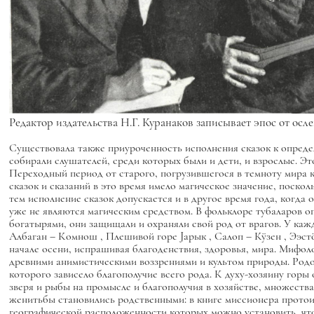
Редактор издательства Н.Г. Куранаков записывает эпос от осл
Существовала также приуроченность исполнения сказок к опреде
собирали слушателей, среди которых были и дети, и взрослые. Эт
Переходный период от старого, погрузившегося в темноту мира 
сказок и сказаний в это время имело магическое значение, поск
тем исполнение сказок допускается и в другое время года, когда
уже не являются магическим средством. В фольклоре тубаларов 
богатырями, они защищали и охраняли свой род от врагов. У кажд
Албаган –
Комнош
, Плешивой горе
Jарык
, Салоп –
Кӱзен
, Ээст
начале осени, испрашивая благоденствия, здоровья, мира. Мифоло
древними анимистическими воззрениями и культом природы. Род
которого зависело благополучие всего рода. К духу-хозяину гор
зверя и рыбы на промысле и благополучия в хозяйстве, множества
женитьбы становились родственными: в книге миссионера протоие
географической расположенности которых можно установить, что