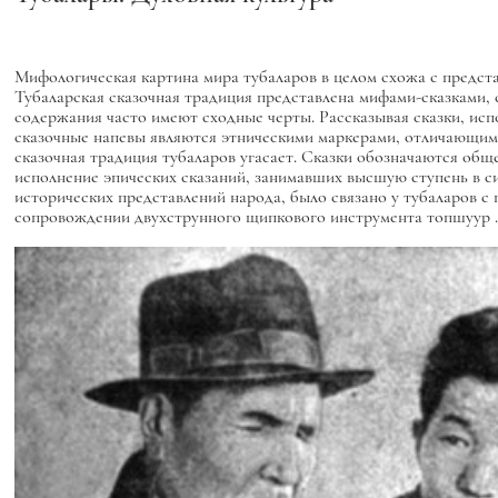
Мифологическая картина мира тубаларов в целом схожа с предста
Тубаларская сказочная традиция представлена мифами-сказками,
содержания часто имеют сходные черты. Рассказывая сказки, исп
сказочные напевы являются этническими маркерами, отличающими 
сказочная традиция тубаларов угасает. Сказки обозначаются общ
исполнение эпических сказаний, занимавших высшую ступень в си
исторических представлений народа, было связано у тубаларов 
сопровождении двухструнного щипкового инструмента
топшуур
.