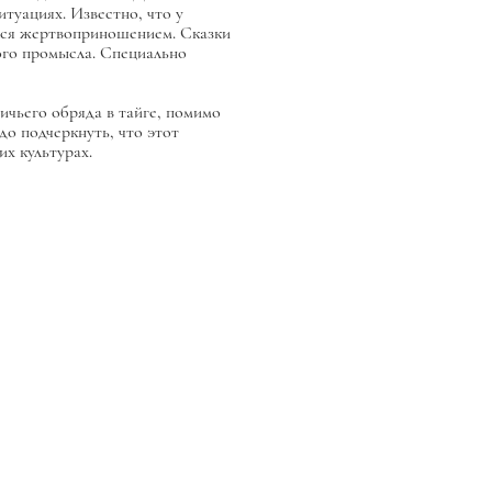
итуациях. Известно, что у
ался жертвоприношением. Сказки
ного промысла. Специально
ничьего обряда в тайге, помимо
адо подчеркнуть, что этот
их культурах.