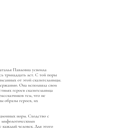
Наталья Павловна усвоила
сь тринадцать лет. С той поры
писанных от этой сказительницы.
одержанию. Она исполняла свои
̆ствиях героев сказительница
ассказчиков тем, что не
ны образы героев, их
ационных норм. Сходство с
 с мифологическими
 каждый человек. Для этого