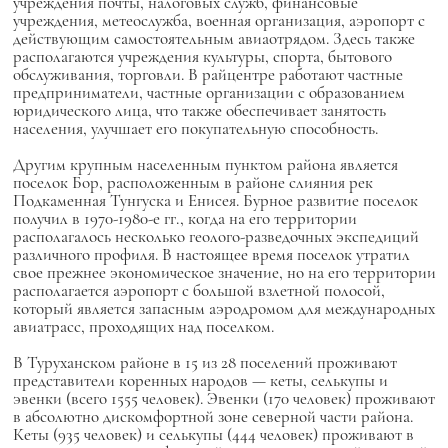
учреждения почты, налоговых служб, финансовые
учреждения, метеослужба, военная организация, аэропорт с
действующим самостоятельным авиаотрядом. Здесь также
располагаются учреждения культуры, спорта, бытового
обслуживания, торговли. В райцентре работают частные
предприниматели, частные организации с образованием
юридического лица, что также обеспечивает занятость
населения, улучшает его покупательную способность.
Другим крупным населенным пунктом района является
поселок Бор, расположенным в районе слияния рек
Подкаменная Тунгуска и Енисея. Бурное развитие поселок
получил в 1970-1980-е гг., когда на его территории
располагалось несколько геолого-разведочных экспедиций
различного профиля. В настоящее время поселок утратил
свое прежнее экономическое значение, но на его территории
располагается аэропорт с большой взлетной полосой,
который является запасным аэродромом для международных
авиатрасс, проходящих над поселком.
В Туруханском районе в 15 из 28 поселений проживают
представители коренных народов — кеты, селькупы и
эвенки (всего 1555 человек). Эвенки (170 человек) проживают
в абсолютно дискомфортной зоне северной части района.
Кеты (935 человек) и селькупы (444 человек) проживают в