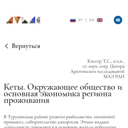
РУ
|
EN
Вернуться
Киссер Т.С., к.и.н.,
ст. науч. сотр. Центра
Арктических исследований
МАЭ РАН
Кеты. Окружающее общество и
основная экономика региона
проживания
В Туруханском районе развито рыболовство, охотничий
промысел, собирательство дикоросов. Этими видами
деятельности занимаются в основном жители небольших