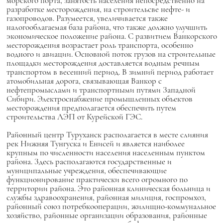
морского порта, занятость населения непосредственно на
разработке месторождения, на строительсве нефте- и
газопроводов. Разумеется, увеличивается также
налогооблагаемая база района, что также должно улучшить
экономическое положение района. С развитием Ванкорского
месторождения возрастает роль транспорта, особенно
водного и авиации. Основной поток грузов на строительные
площадки месторождения доставляется водным речным
транспортом в весенний период. В зимний период работает
атомобильная дорога, связывающая Ванкор с
нефтепромыслами и транспортными путями Западной
Сибири. Электроснабжение промышленных объектов
месторождения предполагается обеспечить путем
строительства ЛЭП от Курейской ГЭС.
Районный центр Туруханск располагается в месте слияния
рек Нижняя Тунгуска и Енисей и является наиболее
крупным по численности населения населенным пунктом
района. Здесь располагаются государственные и
муниципальные учреждения, обеспечивающие
функционирование практически всего огромного по
территории района. Это районная клиническая больница и
службы здравоохранения, районная милиция, госпромхоз,
районный союз потребкооперации, жилищно-коммунальное
хозяйство, районные организации образования, районные