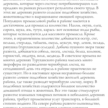
деревень, которые через систему потребкооперации или
продажи на рынках реализуют результаты своего труда. В
этих же деревнях развито сельское подсобное хозяйство,
животноводство и выращивание овощной продукции.
Популяции промысловой рыбы в районе имеются в
достаточном для промысла количестве. Налим, окунь, елец,
сорога, щука, язь, тугун, карась- вот основные виды рыбы,
которые используются для массового промысла. Кроме
этого, в ограниченном количестве добывается осетр, сиг,
нельма, стерлядь, таймень, омуль, муксун, чир, ленок, пелядь,
ряпушка (туруханская селедка). Добыча пушного зверя также
развита, добывается соболь, песец, лисица, белка, колонок,
горностай, ондатра, волк, медведь. В советские времена во
многих деревнях Туруханского района имелось много
звероферм по разведению чернобурых лисиц, на
сегодняшний день эта отрасль в районе практически не
существует. Но в настоящее время несравнимо больше
развито личное подсобное хозяйство жителей деревень
района, где также разводят чернобурую лисицу, норку. В
подсобных хозяйствах содержится большое количество
домашней птицы и животных. Все это также стимулирует
развитие взаимных товарных потоков в небольших деревнях
района, требует применения услуг транспорта, в большей
степени водного. На севере района развито оленеводство,
которым в основном занимается местное коренное