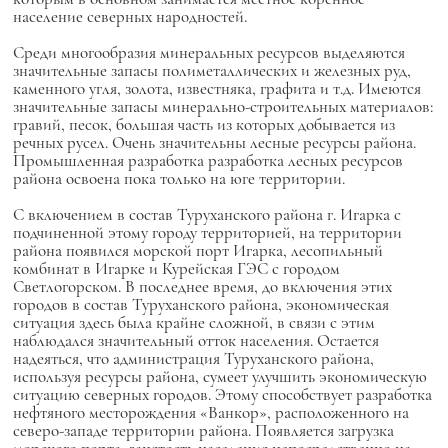
население северных народностей.
Среди многообразия минеральных ресурсов выделяются
значительные запасы полиметаллических и железных руд,
каменного угля, золота, известняка, графита и т.д. Имеются
значительные запасы минерально-строительных материалов:
гравий, песок, большая часть из которых добывается из
речных русел. Очень значительны лесные ресурсы района.
Промышленная разработка разработка лесных ресурсов
района освоена пока только на юге территории.
С включением в состав Туруханского района г. Игарка с
подчиненной этому городу территорией, на территории
района появился морской порт Игарка, лесопильный
комбинат в Игарке и Курейская ГЭС с городом
Светлогорском. В последнее время, до включения этих
городов в состав Туруханского района, экономическая
ситуация здесь была крайне сложной, в связи с этим
наблюдался значительный отток населения. Остается
надеяться, что администрация Туруханского района,
используя ресурсы района, сумеет улучшить экономическую
ситуацию северных городов. Этому способствует разработка
нефтяного месторождения «Ванкор», расположенного на
северо-западе территории района. Появляется загрузка