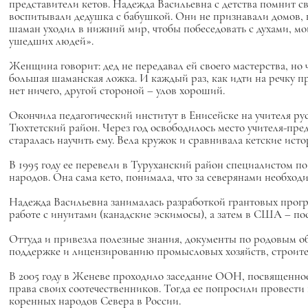
представители кетов. Надежда Васильевна с детства помнит св
воспитывали дедушка с бабушкой. Они не признавали домов, 
шаман уходил в нижний мир, чтобы побеседовать с духами, мой
ушедших людей».
Женщина говорит: дед не передавал ей своего мастерства, но 
большая шаманская ложка. И каждый раз, как идти на речку пр
нет ничего, другой стороной – улов хороший.
Окончила педагогический институт в Енисейске на учителя ру
Тюхтетский район. Через год освободилось место учителя-пред
старалась научить ему. Вела кружок и сравнивала кетские ист
В 1995 году ее перевели в Туруханский район специалистом 
народов. Она сама кето, понимала, что за северянами необходи
Надежда Васильевна занималась разработкой грантовых програ
работе с инуитами (канадские эскимосы), а затем в США – по
Оттуда и привезла полезные знания, документы по родовым о
поддержке и лицензированию промысловых хозяйств, строите
В 2005 году в Женеве проходило заседание ООН, посвященное
права своих соотечественников. Тогда ее попросили провест
коренных народов Севера в России.