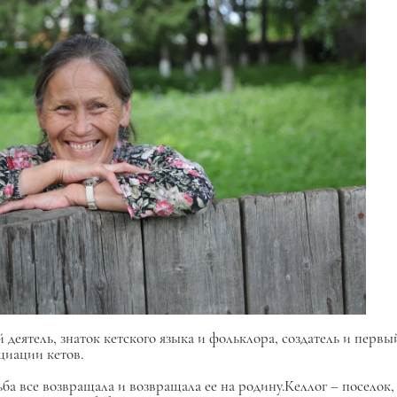
ый деятель, знаток кетского языка и фольклора, создатель и пер
циации кетов.
удьба все возвращала и возвращала ее на родину.Келлог – поселок