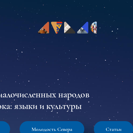
малочисленных народов
ка: языки и культуры
Молодость Севера
Статьи