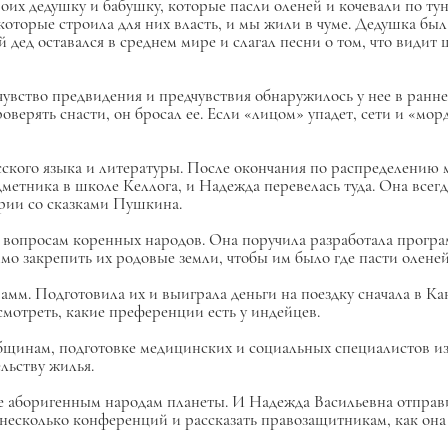
оих дедушку и бабушку, которые пасли оленей и кочевали по тун
которые строила для них власть, и мы жили в чуме. Дедушка б
 дед оставался в среднем мире и слагал песни о том, что видит 
чувство предвидения и предчувствия обнаружилось у нее в ранне
оверять снасти, он бросал ее. Если «лицом» упадет, сети и «мо
сского языка и литературы. После окончания по распределению 
метника в школе Келлога, и Надежда перевелась туда. Она всегд
ории со сказками Пушкина.
по вопросам коренных народов. Она поручила разработала прог
мо закрепить их родовые земли, чтобы им было где пасти оленей
мм. Подготовила их и выиграла деньги на поездку сначала в Ка
смотреть, какие преференции есть у индейцев.
бщинам, подготовке медицинских и социальных специалистов из
льству жилья.
 аборигенным народам планеты. И Надежда Васильевна отправи
и несколько конференций и рассказать правозащитникам, как о