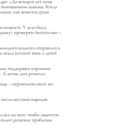
дре: «До четырех лет меня
ыл помощником шамана. Когда
шаман, как живется духам
м возрасте. У деда была
рдушку» проверять бесполезно –
молодого педагога отправили в
а знала кетский язык и детей
рамму поддержки коренных
. А детям дать ремесло.
наду – перенимать опыт по
 числа местных народов,
лась на него, чтобы защитить
на видит решение проблемы