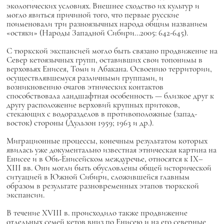
экологических условиях. Внешнее сходство их культур и
могло явиться причиной того, что первые русские
поименовали три разноязычных народа общим названием
«остяки» (Народы Западной Сибири…2005: 642-645).
С тюркской экспансией могло быть связано продвижение на
Север кетоязычных групп, оставивших свои топонимы в
верховьях Енисея, Томи и Абакана. Освоению территории,
осуществлявшемуся различными группами, и
возникновению очагов этнических контактов
способствовала ландшафтная особенность — близкое друг к
другу расположение верховий крупных притоков,
стекающих с водоразделов в противоположные (запад-
восток) стороны (Дульзон 1959; 1963 и др.).
Миграционные процессы, конечным результатом которых
явилась уже документально известная этническая картина на
Енисее и в Обь-Енисейском междуречье, относятся к IX–
XIII вв. Они могли быть обусловлены общей исторической
ситуацией в Южной Сибири, сложившейся главным
образом в результате разновременных этапов тюркской
экспансии.
В течение XVIII в. происходило также продвижение
отдельных семей кетов вниз по Енисею и на его северные