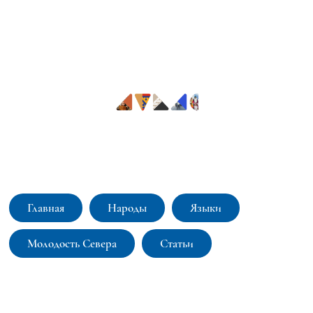
Интерактивный атлас коренных малочисленных народов
Севера, Сибири и Дальнего Востока: языки и культуры
Главная
Народы
Языки
Молодость Севера
Статьи
© Интерактивный атлас