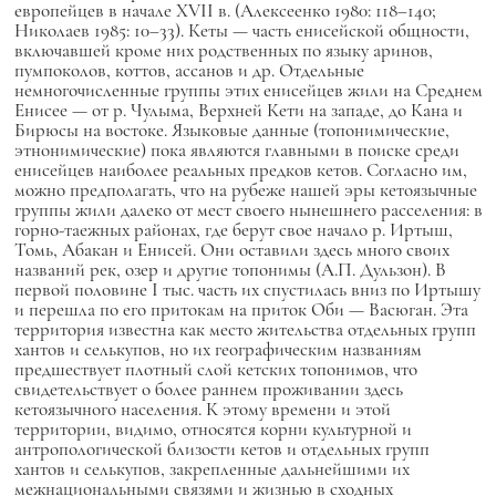
европейцев в начале XVII в. (Алексеенко 1980: 118–140;
Николаев 1985: 10–33). Кеты — часть енисейской общности,
включавшей кроме них родственных по языку аринов,
пумпоколов, коттов, ассанов и др. Отдельные
немногочисленные группы этих енисейцев жили на Среднем
Енисее — от р. Чулыма, Верхней Кети на западе, до Кана и
Бирюсы на востоке. Языковые данные (топонимические,
этнонимические) пока являются главными в поиске среди
енисейцев наиболее реальных предков кетов. Согласно им,
можно предполагать, что на рубеже нашей эры кетоязычные
группы жили далеко от мест своего нынешнего расселения: в
горно-таежных районах, где берут свое начало р. Иртыш,
Томь, Абакан и Енисей. Они оставили здесь много своих
названий рек, озер и другие топонимы (А.П. Дульзон). В
первой половине I тыс. часть их спустилась вниз по Иртышу
и перешла по его притокам на приток Оби — Васюган. Эта
территория известна как место жительства отдельных групп
хантов и селькупов, но их географическим названиям
предшествует плотный слой кетских топонимов, что
свидетельствует о более раннем проживании здесь
кетоязычного населения. К этому времени и этой
территории, видимо, относятся корни культурной и
антропологической близости кетов и отдельных групп
хантов и селькупов, закрепленные дальнейшими их
межнациональными связями и жизнью в сходных