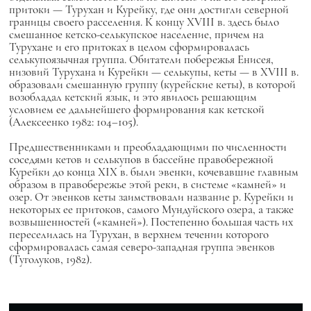
притоки — Турухан и Курейку, где они достигли северной
границы своего расселения. К концу XVIII в. здесь было
смешанное кетско-селькупское население, причем на
Турухане и его притоках в целом сформировалась
селькупоязычная группа. Обитатели побережья Енисея,
низовий Турухана и Курейки — селькупы, кеты — в XVIII в.
образовали смешанную группу (курейские кеты), в которой
возобладал кетский язык, и это явилось решающим
условием ее дальнейшего формирования как кетской
(Алексеенко 1982: 104–105).
Предшественниками и преобладающими по численности
соседями кетов и селькупов в бассейне правобережной
Курейки до конца XIX в. были эвенки, кочевавшие главным
образом в правобережье этой реки, в системе «камней» и
озер. От эвенков кеты заимствовали название р. Курейки и
некоторых ее притоков, самого Мундуйского озера, а также
возвышенностей («камней»). Постепенно большая часть их
переселилась на Турухан, в верхнем течении которого
сформировалась самая северо-западная группа эвенков
(Туголуков, 1982).