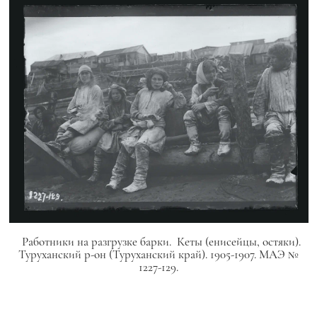
Работники на разгрузке барки. Кеты (енисейцы, остяки).
Туруханский р-он (Туруханский край). 1905-1907. МАЭ №
1227-129.