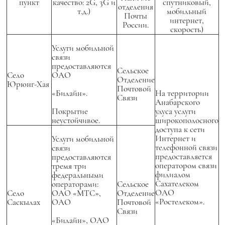
пункт
качество: 2G, 3G и
спутниковый,
отделения
т.д.)
мобильный
Почты
интернет,
России.
скорость)
Услуги мобильной
связи
предоставляются
Сельское
Село
ОАО
Отделение
Юрюнг-Хая
Почтовой
«Билайн».
На территории
Связи
Анабарского
Покрытие
улуса услуги
неустойчивое.
широкополосного
доступа к сети
Интернет и
Услуги мобильной
телефонной связи
связи
предоставляется
предоставляются
оператором связи
тремя три
филиалом
федеральными
Сахателеком
операторами:
Сельское
ОАО
Село
ОАО «МТС»,
Отделение
«Ростелеком».
Саскылах
ОАО
Почтовой
Связи
«Билайн», ОАО