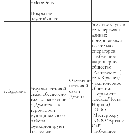
«МегаФон».
Покрытие
неустойчивое.
Услуги доступа в
сеть передачи
данных
предоставляли
несколько
операторов:
- публичное
акционерное
общество
"Ростелеком" (
сеть Краснет)
Отделение
- акционерное
почтовой
общество
Услугами сотовой
г. Дудинка
связи
"Норильстк-
связи обеспечено
Дудинка
телеком" (сеть
только население
Норком)
г. Дудинка. На
- ООО
территории
"Мастерра.ру"
муниципального
- ООО "Артком-
района
СМ"
функционируют
- публичное
несколько