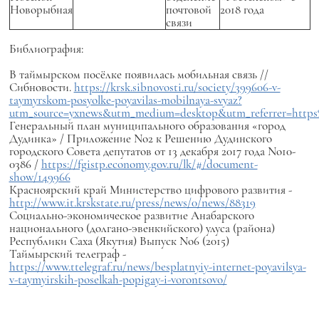
Новорыбная
почтовой
2018 года
связи
Библиография:
В таймырском посёлке появилась мобильная связь //
Сибновости.
https://krsk.sibnovosti.ru/society/399606-v-
taymyrskom-posyolke-poyavilas-mobilnaya-svyaz?
utm_source=yxnews&utm_medium=desktop&utm_referrer=http
Генеральный план муниципального образования «город
Дудинка» / Приложение No2 к Решению Дудинского
городского Совета депутатов от 13 декабря 2017 года No10-
0386 /
https://fgistp.economy.gov.ru/lk/#/document-
show/149966
Красноярский край Министерство цифрового развития -
http://www.it.krskstate.ru/press/news/0/news/88319
Социально-экономическое развитие Анабарского
национального (долгано-эвенкийского) улуса (района)
Республики Саха (Якутия) Выпуск No6 (2015)
Таймырский телеграф -
https://www.ttelegraf.ru/news/besplatnyiy-internet-poyavilsya-
v-taymyirskih-poselkah-popigay-i-vorontsovo/