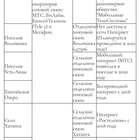
акционерное
операторов
общество
сотовой связи:
"Мобильные
МТС, БиЛайн,
ТелеСистемы"
ЕнисейТелеком
(Tele 2) и
Отделение
Нет доступа к
Мегафон.
почтовой
сети Интернет
Поселок
связи
(Планируется
Волочанка
Волочанка
проведение в 2021
647506
году)
Мобильный
Сельское
интернет (МТС)
отделение
Поселок
появился в
почтовой
Усть-Авам
поселке в 2020
связи
году
Сельское
Беспроводной
отделение
Хантайское
интернет с 2018
почтовой
Озеро
года.
связи
Сельское
Интернет
отделение
Село
«Ростелеком» с
почтовой
Хатанга
2018 года
связи
Хатанга