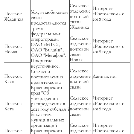
Сельское
Интернет
отделение
Услуги мобильной
Поселок
«Ростелеком» с
почтовой
связи
Жданиха
2018 года
связи
предоставляются
Жданиха
тремя
федеральными
Сельское
операторами:
Интернет
отделение
ОАО «МТС»,
Поселок
«Ростелеком» с
почтовой
ОАО "Билайн" ,
Новая
2018 года
связи
ОАО "Мегафон".
Новая
Покрытие
неустойчивое.
Сельское
Согласно
Поселок
отделение
Данных нет
постановлению
Каяк
почтовой
правительства
связи
Красноярского
края "Об
Сельское
Интернет
утверждении
Поселок
отделение
«Ростелеком» с
распределения в
Хета
почтовой
2018 года
2021 году субсидий
связи
бюджетам
муниципальных
организаций
Сельское
Интернет
Поселок
Красноярского
отделение
«Ростелеком» с