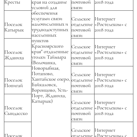
Кресты
края на создание
почтовой
2018 года
условий для
связи
обеспечения
услугами связи
Сельское
Интернет
малочисленных и
Поселок
отделение
«Ростелеком» с
труднодоступных
Катырык
почтовой
2018 года
населенных
связи
пунктов
Красноярского
Сельское
Интернет
края" отдаленные
Поселок
отделение
«Ростелеком» с
уголки Таймыра
Жданиха
почтовой
2018 года
(Волочанка,
связи
Новорыбная,
Потапово,
Сельское
Интернет
Хантайское озеро,
Поселок
отделение
«Ростелеком» с
Байкаловск,
Попигай
почтовой
2018 года
Воронцово, Усть-
связи
Порт, Жданиха,
Катырык)
Сельское
Интернет
Поселок
отделение
«Ростелеком» с
Сындасско
почтовой
2018 года
связи
Сельское
Интернет
Поселок
отделение
«Ростелеком» с