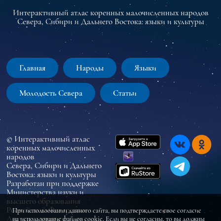
Интерактивный атлас коренных малочисленных народов
Севера, Сибири и Дальнего Востока: языки и культуры
Главная
Народы
Языки
Молодость Севера
Статьи
© Интерактивный атлас
коренных малочисленных
народов
Севера, Сибири и Дальнего
Востока: языки и культуры
Разработан при поддержке
Министерства науки и
высшего образования
Российской Федерации
При использовании данного сайта, вы подтверждаете свое согласие
Доступ к сервису для
на использование файлов cookie. Если вы не согласны, то вы должны