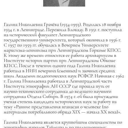
Галина Николаевна Грачёва (1934-1993). Родилась 18 ноября
1934 г. в Ленинграде. Пережила Блокаду. В 1951 г. поступила
на исторический факультет Ленинградского
государственного университета, который окончила в 1956 г.
С 1957 по 1959 гг. обучалась в Вечернем Университете
марксизма-ленинизма при Ленинградском Горкоме КПСС.
К этому же времени относится ее работа архивариусом в
Институте истории партии при Ленинградском Обкоме
КПСС. После в течении одного года Галина Николаевна
работала в НИИ вечерних (сменных) и заочных средних
школ Академии педагогических наук РСФСР. Начиная с 1962
г. Галина Николаевна работала в Ленинградской части
Института этнографии АН СССР где прошла путь от
научно-технического сотрудника до ведущего научного
сотрудника Отдела Сибири. В 1974 г. ей была присуждена
ученая степень кандидата исторических наук за работу на
тему «Ранние представления нганасан о человеке (по
материалам погребального обряда ХIХ — начала ХХ века)».
Галина Николаевна является крупнейшим специалистом по
этнографии народов Таймыра и по традиционному