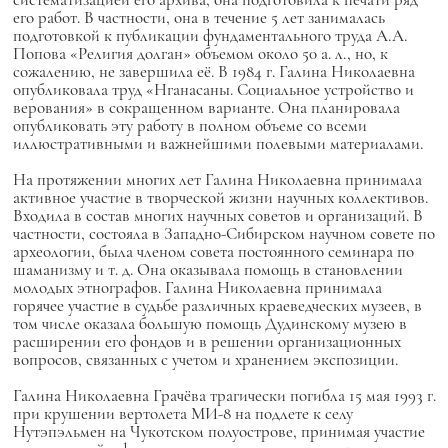
его работ. В частности, она в течение 5 лет занималась
подготовкой к публикации фундаментального труда А.А.
Попова «Религия долган» объемом около 50 а. л., но, к
сожалению, не завершила её. В 1984 г. Галина Николаевна
опубликовала труд «Нганасаны. Социальное устройство и
верования» в сокращенном варианте. Она планировала
опубликовать эту работу в полном объеме со всеми
иллюстративными и важнейшими полевыми материалами.
На протяжении многих лет Галина Николаевна принимала
активное участие в творческой жизни научных коллективов.
Входила в состав многих научных советов и организаций. В
частности, состояла в Западно-Сибирском научном совете по
археологии, была членом совета постоянного семинара по
шаманизму и т. д. Она оказывала помощь в становлении
молодых этнографов. Галина Николаевна принимала
горячее участие в судьбе различных краеведческих музеев, в
том числе оказала большую помощь Дудинскому музею в
расширении его фондов и в решении организационных
вопросов, связанных с учетом и хранением экспозиции.
Галина Николаевна Грачёва трагически погибла 15 мая 1993 г.
при крушении вертолета МИ-8 на подлете к селу
Нутэпэльмен на Чукотском полуострове, принимая участие