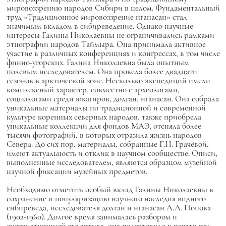
мировоззрению народов Сибири в целом. Фундаментальный
труд «Традиционное мировоззрение нганасан» стал
значимым вкладом в сибиреведение. Однако научные
интересы Галины Николаевны не ограничивались рамками
этнографии народов Таймыра. Она принимала активное
участие в различных конференциях и конгрессах, в том числе
финно-угорских. Галина Николаевна была опытным
полевым исследователем. Она провела более двадцати
сезонов в арктической зоне. Несколько экспедиций имели
комплексный характер, совместно с археологами,
социологами среди юкагиров, долган, нганасан. Она собрала
уникальные материалы по традиционной и современной
культуре коренных северных народов, также приобрела
уникальные коллекции для фондов МАЭ, отсняла более
тысячи фотографий, в которых отразила жизнь народов
Севера. До сих пор, материалы, собранные Г.Н. Грачёвой,
имеют актуальность и отклик в научном сообществе. Описи,
выполненные исследователем, являются образцом музейной
научной фиксации музейных предметов.
Необходимо отметить особый вклад Галины Николаевны в
сохранение и популяризацию научного наследия видного
сибиреведа, исследователя долган и нганасан А.А. Попова
(1902-1960). Долгое время занималась разбором и
систематизацией его архива, она подготовила к печати ряд