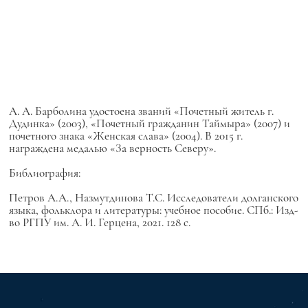
А. А. Барболина удостоена званий «Почетный житель г.
Дудинка» (2003), «Почетный гражданин Таймыра» (2007) и
почетного знака «Женская слава» (2004). В 2015 г.
награждена медалью «За верность Северу».
Библиография:
Петров А.А., Назмутдинова Т.С. Исследователи долганского
языка, фольклора и литературы: учебное пособие. СПб.: Изд-
во РГПУ им. А. И. Герцена, 2021. 128 с.