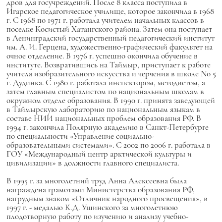
дров для госучреждений. После 8 класса поступила в
Игарское педагогическое училище, которое закончила в 1968
г. С 1968 по 1971 г. работала учителем начальных классов в
поселке Косистый Хатангского района. Затем она поступает
в Ленинградский государственный педагогический институт
им. А. И. Герцена, художественно-графический факультет на
очное отделение. В 1976 г. успешно окончила обучение в
институте. Возвратившись на Таймыр, приступает к работе
учителя изобразительного искусства и черчения в школе No 5
г. Дудинка. С 1980 г. работала инспектором, методистом, а
затем главным специалистом по национальным школам в
окружном отделе образования. В 1990 г. принята заведующей
в Таймырскую лабораторию по национальным языкам в
составе НИИ национальных проблем образования РФ. В
1994 г. закончила Полярную академию в Санкт-Петербурге
по специальности «Управление социально-
образовательными системами». С 2002 по 2006 г. работала в
ГОУ «Международный центр арктической культуры и
цивилизации» в должности главного специалиста.
В 1995 г. за многолетний труд Анна Алексеевна была
награждена грамотами Министерства образования РФ,
нагрудным знаком «Отличник народного просвещения», в
1997 г. - медалью К.Д. Ушинского за многолетнюю
плодотворную работу по изучению и анализу учебно-