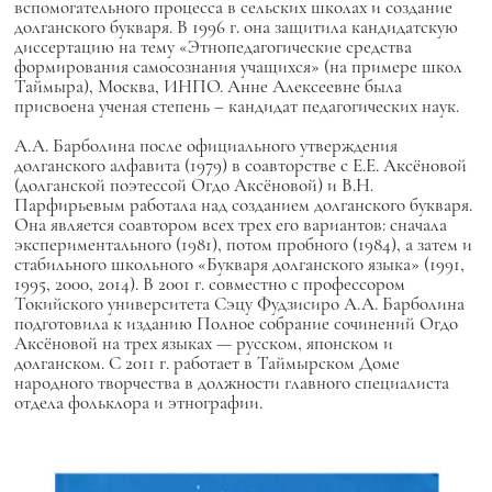
вспомогательного процесса в сельских школах и создание
долганского букваря. В 1996 г. она защитила кандидатскую
диссертацию на тему «Этнопедагогические средства
формирования самосознания учащихся» (на примере школ
Таймыра), Москва, ИНПО. Анне Алексеевне была
присвоена ученая степень – кандидат педагогических наук.
А.А. Барболина после официального утверждения
долганского алфавита (1979) в соавторстве с Е.Е. Аксёновой
(долганской поэтессой Огдо Аксёновой) и В.Н.
Парфирьевым работала над созданием долганского букваря.
Она является соавтором всех трех его вариантов: сначала
экспериментального (1981), потом пробного (1984), а затем и
стабильного школьного «Букваря долганского языка» (1991,
1995, 2000, 2014). В 2001 г. совместно с профессором
Токийского университета Сэцу Фудзисиро А.А. Барболина
подготовила к изданию Полное собрание сочинений Огдо
Аксёновой на трех языках — русском, японском и
долганском. С 2011 г. работает в Таймырском Доме
народного творчества в должности главного специалиста
отдела фольклора и этнографии.