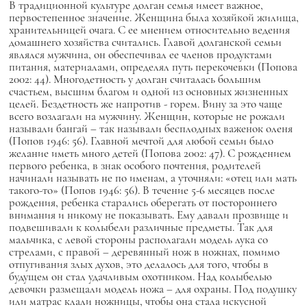
В традиционной культуре долган семья имеет важное,
первостепенное значение. Женщина была хозяйкой жилища,
хранительницей очага. С ее мнением относительно ведения
домашнего хозяйства считались. Главой долганской семьи
являлся мужчина, он обеспечивал ее членов продуктами
питания, материалами, определял путь перекочевки (Попова
2002: 44). Многодетность у долган считалась большим
счастьем, высшим благом и одной из основных жизненных
целей. Бездетность же напротив - горем. Вину за это чаще
всего возлагали на мужчину. Женщин, которые не рожали
называли
бангай
– так называли бесплодных важенок оленя
(Попов 1946: 56). Главной мечтой для любой семьи было
желание иметь много детей (Попова 2002: 47). С рождением
первого ребенка, в знак особого почтения, родителей
начинали называть не по именам, а уточняли: «отец или мать
такого-то» (Попов 1946: 56). В течение 5-6 месяцев после
рождения, ребенка старались оберегать от постороннего
внимания и никому не показывать. Ему давали прозвище и
подвешивали к колыбели различные предметы. Так для
мальчика, с левой стороны располагали модель лука со
стрелами, с правой – деревянный нож в ножнах, помимо
отпугивания злых духов, это делалось для того, чтобы в
будущем он стал удачливым охотником. Над колыбелью
девочки размещали модель ножа – для охраны. Под подушку
или матрас клали ножницы, чтобы она стала искусной