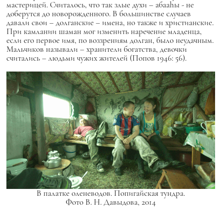
мастерицей. Считалось, что так злые духи –
абааhы
- не
доберутся до новорожденного. В большинстве случаев
давали свои – долганские – имена, но также и христианские.
При камлании шаман мог изменить наречение младенца,
если его первое имя, по воззрениям долган, было неудачным.
Мальчиков называли – хранители богатства, девочки
считались – людьми чужих жителей (Попов 1946: 56).
В палатке оленеводов. Попигайская тундра.
Фото В. Н. Давыдова, 2014