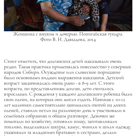
Женщина с внуком и дочерью. Попигайская тундра.
Фото В. Н. Давыдова, 2014
Стоит отметить, что долганских детей наказывали очень
редко. Такая практика применялась повсеместно у северных
народов Сибири. Осуждение или словесное порицание
были основными видами выражения наказания. Детский
возраст заканчивалась очень рано - в 8-9 лет. С этого
возраста, по представлениям долган, дети считались
взрослыми. С рождения у каждого долганского ребенка были
свои олени, на которых они могли ездить. Начиная с 10-12
лет мальчики самостоятельно занимались охотой на диких
оленей, ставили петли на различную дичь и участвовали в
семейных собраниях и общем разговоре. Девочки же
помогали по хозяйству, готовили пищу, заготавливали
топливо, выделывали шкуры, камус, чинили и шили одежду,
ухаживали за младшими братьями и сестрами, делали