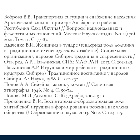
Боброва В.В. Транспортная ситуация и снабжение населения
Арктической зоны на примере Анабарского района
Республики Саха (Якутия) // Вопросы национальных и
федеративных отношений. Москва: Наука сегодня. No 1 (170).
2021. Том 11. С. 77-87.
Дьяченко В.И. Женщина в тундре (гендерная роль долганки
в традиционном оленеводческом хозяйстве). Социальная
организация у народов Сибири: традиция и современность /
Отв. ред. Л.Р. Павлинская. СПб.: МАЭ РАН. 2017. С. 202-245.
Павлинская Л.Р. Игрушка и мир ребенка в традиционных
культурах Сибири// Традиционное воспитание у народов
Сибири. Л.; Наука, 1988. С. 222-252.
Попов А.А. Семейная жизнь у долган // Советская
этнография. 1946. No 4. С. 50-74.
Попова М.И. Долганы. СПб.; Дрофа, 2002. 94 с.
Прокопенко В. И. Воспитательно-образовательная роль
хантыйской игрушки в формировании ребенка как члена
общества // Образование и наука, 2003. No 2. С. 104-115.