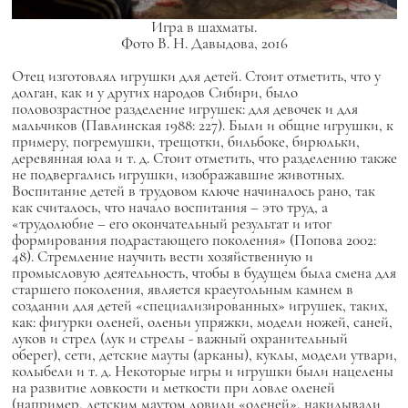
Игра в шахматы.
Фото В. Н. Давыдова, 2016
Отец изготовлял игрушки для детей. Стоит отметить, что у
долган, как и у других народов Сибири, было
половозрастное разделение игрушек: для девочек и для
мальчиков (Павлинская 1988: 227). Были и общие игрушки, к
примеру, погремушки, трещотки, бильбоке, бирюльки,
деревянная юла и т. д. Стоит отметить, что разделению также
не подвергались игрушки, изображавшие животных.
Воспитание детей в трудовом ключе начиналось рано, так
как считалось, что начало воспитания – это труд, а
«трудолюбие – его окончательный результат и итог
формирования подрастающего поколения» (Попова 2002:
48). Стремление научить вести хозяйственную и
промысловую деятельность, чтобы в будущем была смена для
старшего поколения, является краеугольным камнем в
создании для детей «специализированных» игрушек, таких,
как: фигурки оленей, оленьи упряжки, модели ножей, саней,
луков и стрел (лук и стрелы - важный охранительный
оберег), сети, детские мауты (арканы), куклы, модели утвари,
колыбели и т. д. Некоторые игры и игрушки были нацелены
на развитие ловкости и меткости при ловле оленей
(например, детским маутом ловили «оленей», накидывали