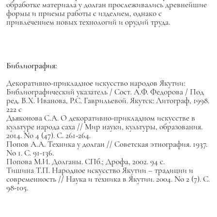
обработке материала у долган прослеживались древнейшие
формы и приемы работы с изделием, однако с
привлечением новых технологий и орудий труда.
Библиография:
Декоративно-прикладное искусство народов Якутии:
Библиографический указатель / Сост. А.Ф. Федорова / Под
ред. В.Х. Иванова, Р.С. Гаврильевой. Якутск: Литограф, 1998.
222 с
Дьяконова С.А. О декоративно-прикладном искусстве в
культуре народа саха // Мир науки, культуры, образования.
2014. No 4 (47). С. 261-264.
Попов А.А. Техника у долган // Советская этнография. 1937.
No 1. С. 91-136.
Попова М.И. Долганы. СПб.; Дрофа, 2002. 94 с.
Тишина Т.П. Народное искусство Якутии – традиции и
современность // Наука и техника в Якутии. 2004. No 2 (7). С.
98-105.