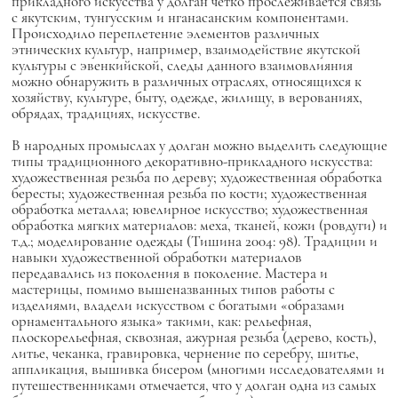
прикладного искусства у долган четко прослеживается связь
с якутским, тунгусским и нганасанским компонентами.
Происходило переплетение элементов различных
этнических культур, например, взаимодействие якутской
культуры с эвенкийской, следы данного взаимовлияния
можно обнаружить в различных отраслях, относящихся к
хозяйству, культуре, быту, одежде, жилищу, в верованиях,
обрядах, традициях, искусстве.
В народных промыслах у долган можно выделить следующие
типы традиционного декоративно-прикладного искусства:
художественная резьба по дереву; художественная обработка
бересты; художественная резьба по кости; художественная
обработка металла; ювелирное искусство; художественная
обработка мягких материалов: меха, тканей, кожи (ровдуги) и
т.д.; моделирование одежды (Тишина 2004: 98). Традиции и
навыки художественной обработки материалов
передавались из поколения в поколение. Мастера и
мастерицы, помимо вышеназванных типов работы с
изделиями, владели искусством с богатыми «образами
орнаментального языка» такими, как: рельефная,
плоскорельефная, сквозная, ажурная резьба (дерево, кость),
литье, чеканка, гравировка, чернение по серебру, шитье,
аппликация, вышивка бисером (многими исследователями и
путешественниками отмечается, что у долган одна из самых