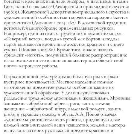
богатых и красивых вышивок бисером) и цветными нитями
(мех, ткань) и так далее (Декоративно прикладное искусство
1998: 9). Жемчужиной декоративно-прикладного искусства и
художественной особенностью творчества народов является
орнаментика (Дьяконова 2014: 262). В долганской традиции
встречается многообразие орнаментальных рисунков.
Например, один из самых трудоемких и «удивительных» -
«Северный ветер», когда «в густой мех бортов и подола
парки вшиваются крошечные лоскутки красного и синего
сукна» (Попова 2002: 80). Кроме того, можно назвать
орнамент «ноготь», получивший большое распространение
из-за технологии его вышивания: мастерица обводит свой
ноготь в процессе работы.
В традиционной культуре долган большую роль играло
кустарное производство. Местное население помимо
изготовления предметов уделяло особое внимание их
художественной обработке. У долган существовало
разделение труда между мужчинами и женщинами. Мужчины
занимались обработкой дерева, рога, кости, железа;
женщины – обработкой шкур, выделкой ровдуги, замши,
шили и украшали одежду и обувь. А.А. Попов отмечал
«удивительную тщательность работы, придающую даже
каждой незначительной вещи изящество, желание мастера
выпускать из своих рук каждый предмет красивым и