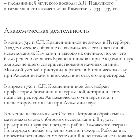
– племянницей якутского воеводы Д.И. Павлуцкого,
возглавлявшего казачество на Камчатке в 1733–1739 гг.
Академическая деятельность
В конце 1742 г. С.П. Крашенинников вернулся в Петербург.
Академическое собрание ознакомилось с его отчетами об
исследованиях Камчатки и высоко их оценило, после чего
было решено оставить Крашенинникова при Академии наук
для дальнейшего совершенствования научных знаний.
Молодой ученый приступил к работе в Ботаническом саду
при Академии наук и впоследствии стал его директором.
В апреле 1750 г. С.П. Крашенинников был избран
профессором ботаники и натуральной истории и затем
назначен ректором Академического университета и
инспектором гимназии при Академии наук.
В течение нескольких лет Степан Петрович обрабатывал
материалы своих сибирских исследований. В 1752 г.
предпринял научную поездку в район Ладожского озера и
Новгорода с целью изучения местной флоры. Работал над
проектом ботанических экспедиций в центральные и южные