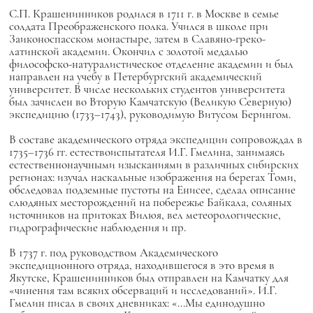
С.П. Крашенинников родился в 1711 г. в Москве в семье
солдата Преображенского полка. Учился в школе при
Заиконоспасском монастыре, затем в Славяно-греко-
латинской академии. Окончил с золотой медалью
философско-натуралистическое отделение академии и был
направлен на учебу в Петербургский академический
университет. В числе нескольких студентов университета
был зачислен во Вторую Камчатскую (Великую Северную)
экспедицию (1733–1743), руководимую Витусом Берингом.
В составе академического отряда экспедиции сопровождал в
1735–1736 гг. естествоиспытателя И.Г. Гмелина, занимаясь
естественнонаучными изысканиями в различных сибирских
регионах: изучал наскальные изображения на берегах Томи,
обследовал подземные пустоты на Енисее, сделал описание
слюдяных месторождений на побережье Байкала, соляных
источников на притоках Вилюя, вел метеорологические,
гидрографические наблюдения и пр.
В 1737 г. под руководством Академического
экспедиционного отряда, находившегося в это время в
Якутске, Крашенинников был отправлен на Камчатку для
«чинения там всяких обсерваций и исследований». И.Г.
Гмелин писал в своих дневниках: «...Мы единодушно