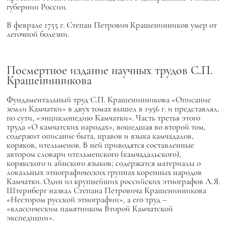
губернии России.
В феврале 1755 г. Степан Петрович Крашенинников умер от
легочной болезни.
Посмертное издание научных трудов С.П.
Крашенинникова
Фундаментальный труд С.П. Крашенинникова «Описание
земли Камчатки» в двух томах вышел в 1956 г. и представлял,
по сути, «энциклопедию Камчатки». Часть третья этого
труда «О камчатских народах», вошедшая во второй том,
содержит описание быта, нравов и языка камчадалов,
коряков, ительменов. В ней приводятся составленные
автором словари ительменского (камчадальского),
корякского и айнского языков; содержатся материалы о
локальных этнографических группах коренных народов
Камчатки. Один из крупнейших российских этнографов Л.Я.
Штернберг назвал Степана Петровича Крашенинникова
«Нестором русской этнографии», а его труд –
«классическим памятником Второй Камчатской
экспедиции».