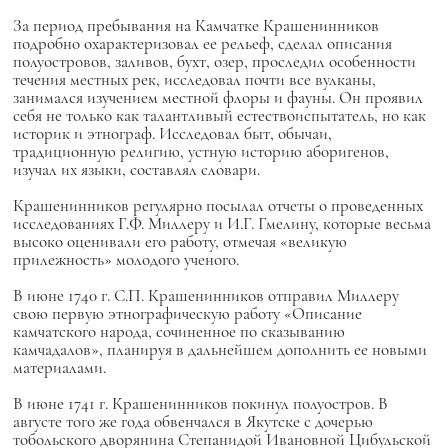
За период пребывания на Камчатке Крашенинников
подробно охарактеризовал ее рельеф, сделал описания
полуостровов, заливов, бухт, озер, проследил особенности
течения местных рек, исследовал почти все вулканы,
занимался изучением местной флоры и фауны. Он проявил
себя не только как талантливый естествоиспытатель, но как
историк и этнограф. Исследовал быт, обычаи,
традиционную религию, устную историю аборигенов,
изучал их языки, составлял словари.
Крашенинников регулярно посылал отчеты о проведенных
исследованиях Г.Ф. Миллеру и И.Г. Гмелину, которые весьма
высоко оценивали его работу, отмечая «великую
прилежность» молодого ученого.
В июне 1740 г. С.П. Крашенинников отправил Миллеру
свою первую этнографическую работу «Описание
камчатского народа, сочиненное по сказыванию
камчадалов», планируя в дальнейшем дополнить ее новыми
материалами.
В июне 1741 г. Крашенинников покинул полуостров. В
августе того же года обвенчался в Якутске с дочерью
тобольского дворянина Степанидой Ивановной Цибульской