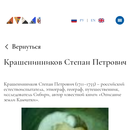
РУ
|
EN
Вернуться
Крашенинников Степан Петрович
Крашенинников Степан Петрович (1711–1755) – российский
естествоиспытатель, этнограф, географ, путешественник,
исследователь Сибири, автор известной книги «Описание
земли Камчатки».