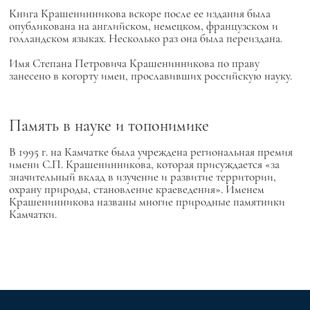
Книга Крашенинникова вскоре после ее издания была
опубликована на английском, немецком, французском и
голландском языках. Несколько раз она была переиздана.
Имя Степана Петровича Крашенинникова по праву
занесено в когорту имен, прославивших российскую науку.
Память в науке и топонимике
В 1995 г. на Камчатке была учреждена региональная премия
имени С.П. Крашенинникова, которая присуждается «за
значительный вклад в изучение и развитие территории,
охрану природы, становление краеведения». Именем
Крашенинникова названы многие природные памятники
Камчатки.