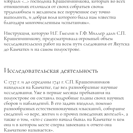
избрали <...> господина Крашенинникова, который во всех
отношениях отличался от своих собратьев своим
трудолюбием и желанием все порученное ему точно
выполнить, и добрая воля которого была нам известна
благодаря многочисленным испытаниям».
Инструкция, которую И.Г. Гмелин и Г.Ф. Миллер дали С.П.
Крашенинникову, предусматривала огромный объем
исследовательских работ на всем пути следования от Якутска
до Камчатки и на самом полуострове.
Исследовательская деятельность
С 1737 г. и до середины 1741 г. С.П. Крашенинников
находился на Камчатке, где вел разнообразные научные
исследования. Уже в первые месяцы пребывания на
полуострове он составил подробные планы своих научных
сборов и наблюдений. В его задачи входило, помимо
разнообразных естественнонаучных изысканий, собирание
сведений «о вере, житии и о прочих поведениях жителей», а
также о том, «кто с самого начала бывал на Камчатке и кем
она и в котором месте сперва завоевана и отчего она
Камчаткою называется».