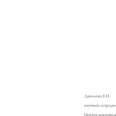
Данилова Е.Н.
научный сотрудн
Центра арктичес