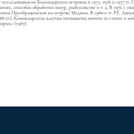
 исследования на Командорских островах в 1975, 1976 и 1977 гг.
иях, способах обработки шкур, рыболовстве и т. д. В 1976 г. о
ения Преображенское на острове Медном. В 1980-е гг. Р.Г. Ляп
1988 гг.). Командорским алеутам посвящены многие ее статьи и 
ории» (1987).