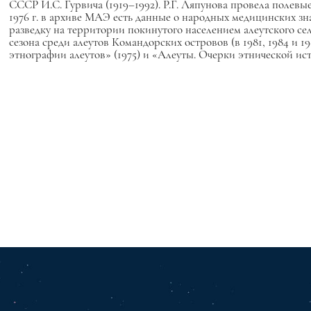
СССР И.С. Гурвича (1919–1992). Р.Г. Ляпунова провела полевые
1976 г. в архиве МАЭ есть данные о народных медицинских знан
разведку на территории покинутого населением алеутского сел
сезона среди алеутов Командорских островов (в 1981, 1984 и 
этнографии алеутов» (1975) и «Алеуты. Очерки этнической ист