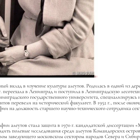
ный вклад в изучение культуры алеутов. Родилась в одной из д
6 г. переехала в Ленинград и поступила в Ленинградскую лесотех
нинградского государственного университета, специализируясь 
тов перевели на исторический факультет. В 1952 г., после оконч
афии на должность старшего научно-технического сотрудника се
афии алеутов стала защита в 1970 г. кандидатской диссертации 
роводить полевые исследования среди алеутов Командорских остро
ством заведующего московским сектором народов Севера и Сиб