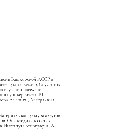
еревень Башкирской АССР в
ническую академию. Спустя год
на изучении населения
ания университета, Р.Г.
ктора Америки, Австралии и
«Материальная культура алеутов
вов. Она входила в состав
ири Института этнографии АН