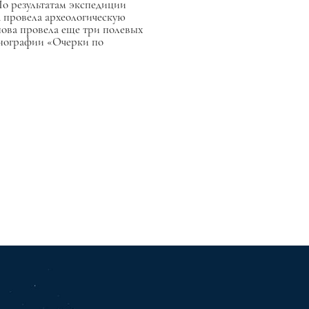
 По результатам экспедиции
на провела археологическую
унова провела еще три полевых
монографии «Очерки по