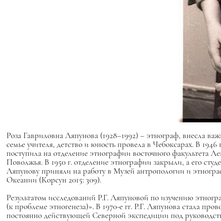
Роза Гавриловна Ляпунова (1928–1992) – этнограф, внесла важ
семье учителя, детство и юность провела в Чебоксарах. В 194
поступила на отделение этнографии восточного факультета Ле
Поволжья. В 1950 г. отделение этнографии закрыли, а его студен
Ляпунову приняли на работу в Музей антропологии и этногр
Океании (Корсун 2015: 309).
Результатом исследований Р.Г. Ляпуновой по изучению этногр
(к проблеме этногенеза)». В 1970-е гг. Р.Г. Ляпунова стала п
постоянно действующей Северной экспедиции под руковод