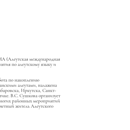
АМА (Алеутская международная
нятия по алеутскому языку и
абота по накоплению
канскими алеутами, налажена
абаровска, Иркутска, Санкт-
ике. В.С. Сушкова организует
ногих районных мероприятий
очетный житель Алеутского