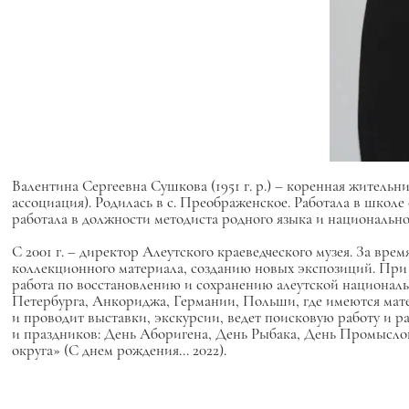
Валентина Сергеевна Сушкова (1951 г. р.) – коренная житель
ассоциация). Родилась в с. Преображенское. Работала в школе 
работала в должности методиста родного языка и национальнои
С 2001 г. – директор Алеутского краеведческого музея. За вре
коллекционного материала, созданию новых экспозиций. При 
работа по восстановлению и сохранению алеутской национальн
Петербурга, Анкориджа, Германии, Польши, где имеются мате
и проводит выставки, экскурсии, ведет поисковую работу и р
и праздников: День Аборигена, День Рыбака, День Промысловик
округа» (С днем рождения... 2022).