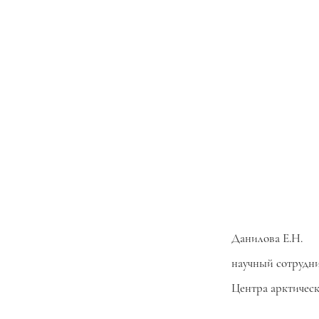
Данилова Е.Н.
научный сотрудн
Центра арктичес