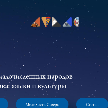
малочисленных народов
ка: языки и культуры
Молодость Севера
Статьи