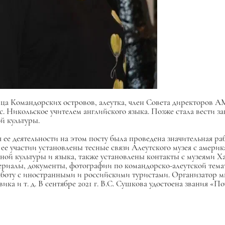
ница Командорских островов, алеутка, член Совета директоров 
с. Никольское учителем английского языка. Позже стала вести за
̆ культуры.
мя ее деятельности на этом посту была проведена значительная р
ее участии установлены тесные связи Алеутского музея с амери
ой культуры и языка, также установлены контакты с музеями Х
риалы, документы, фотографии по командорско-алеутской темат
аботу с иностранными и российскими туристами. Организатор м
а и т. д. В сентябре 2021 г. В.С. Сушкова удостоена звания «П