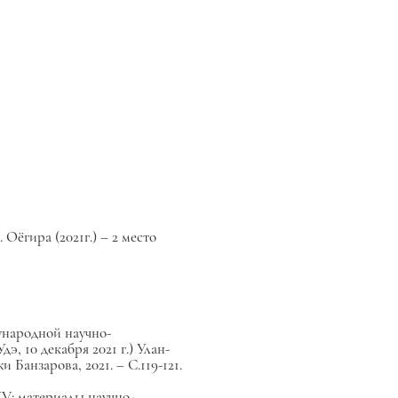
ёгира (2021г.) – 2 место
ународной научно-
 10 декабря 2021 г.) Улан-
 Банзарова, 2021. – С.119-121.
XV: материалы научно-