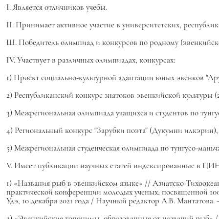
I. Является отличников учебы.
II. Принимает активное участие в университетских, республик
Ш. Победитель олимпиад и конкурсов по родному (эвенкийско
IV. Участвует в различных олимпиадах, конкурсах:
1) Проект социально-культурной адаптации юных эвенков "Ару
2) Республиканский конкурс знатоков эвенкийской культуры (20
3) Межрегиональная олимпиада учащихся и студентов по тунгус
4) Региональный конкурс "Зарубки поэта" (Дукумни илкэрин), п
5) Межрегиональная студенческая олимпиада по тунгусо-маньчжу
V. Имеет публикации научных статей индексированные в ЦИ
1) «Названия рыб в эвенкийском языке» // Азиатско-Тихоокеа
практической конференции молодых ученых, посвященной 100-
Удэ, 10 декабря 2021 года / Научный редактор А.В. Мантатова. 
2) «Эвенкийские топонимы, образованные от названий рыб» 