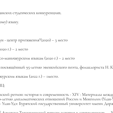
анских студенческих конкуренциях.
му) языку.
н - центр притяжения"(2020) – 3 место
20 г.) – 2 место
о-маньчжурским языкам (2020 г.) – 2 место
освящённый 95-летию эвенкийского поэта, фольклориста Н. К. О
рским языкам (2022 г.) – 1место.
НЦ:
нский регион: история и современность - XIV : Материалы межд
летию дипломатических отношений России и Монголии (Улан-Удэ,
– Улан-Удэ: Бурятский государственный университет имени Доржи
// Азиатско-Тихоокеанский регион: история и современность — 