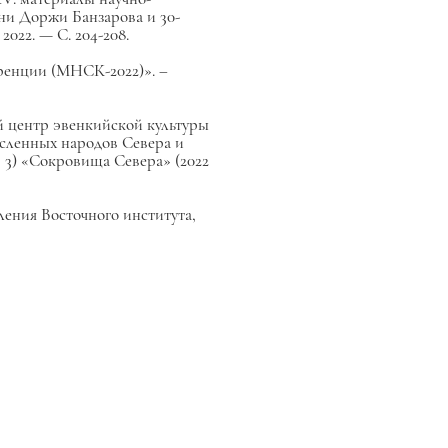
ени Доржи Банзарова и 30-
2022. — С. 204-208.
еренции (МНСК-2022)». –
 центр эвенкийской культуры
исленных народов Севера и
); 3) «Сокровища Севера» (2022
ления Восточного института,