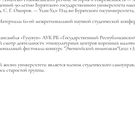
щенной 90-летию Бурятского государственного университета им
ед. C. Г. Ошоров. — Улан-Удэ: Изд-во Бурятского госуниверситета, 
Материалы 60-ой межрегиональной научной студенческой конф
о ансамбля «Гулувун» АУК РБ «Государственный Республиканский
ый смотр деятельности этнокультурных центров коренных малоч
иональный фестиваль-конкурс "Эвенкийский нимнгакан"(2021 г.
̆ жизни университета: является членом студенческого самоуправ
сь старостой группы.