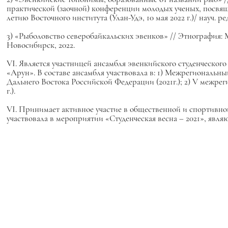
практической (заочной) конференции молодых ученых, посвя
летию Восточного института (Улан-Удэ, 10 мая 2022 г.)/ науч. р
3) «Рыболовство северобайкальских эвенков» // Этнография: 
Новосибирск, 2022.
VI. Является участницей ансамбля эвенкийского студенческог
«Арун». В составе ансамбля участвовала в: 1) Межрегиональн
Дальнего Востока Российской Федерации (2021г.); 2) V межрег
г.).
VI. Принимает активное участие в общественной и спортивнои
участвовала в мероприятии «Студенческая весна – 2021», являю