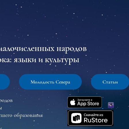
малочисленных народов
ка: языки и культуры
Молодость Севера
Статьи
родов
ы
сшего образования