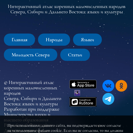
Интерактивный атлас коренных малочисленных народов
Севера, Сибири и Дальнего Востока: языки и культуры
Главная
Народы
Языки
Молодость Севера
Статьи
© Интерактивный атлас
коренных малочисленных
народов
Севера, Сибири и Дальнего
Востока: языки и культуры
Разработан при поддержке
Министерства науки и
высшего образования
Российской Федерации
При использовании данного сайта, вы подтверждаете свое согласие
Доступ к сервису для
на использование файлов cookie. Если вы не согласны, то вы должны